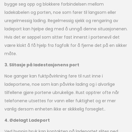
bygge seg opp og blokkere forbindelsen mellom
ladekabelen og porten, noe som fører til langsom eller
uregelmessig lading. Regelmessig sjekk og rengøring av
ladeport kan hjelpe deg med å unngå denne situasjonenen.
Hvis det er søppel som sitter fast innerst i portenevil det
være klokt å få hjelp fra fagfolk for å fjerne det på en sikker
måte.
3. Slitasje på ladestasjonens port
Noe ganger kan fuktpåvirkning føre til rust inne i
ladeportene, noe som kan påvirke lading og i alvorlige
tilfellene gjøre portene ubrukelige. Rust opptrer ofte når
telefonene utsettes for vann eller fuktighet og er mer
vanlig dersom enheten ikke er skikkelig forseglet..
4. Ødelagt Ladeport
Ved hyppig bruk kan kontakten på ladeportet slites ned