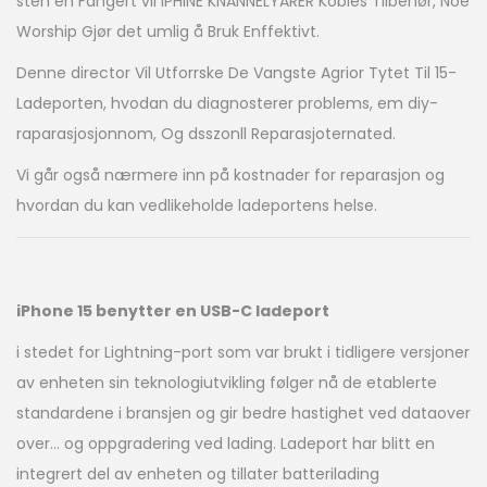
sten en Fangert vil IPHINE KNANNELYARER Kobles Tilbehør, Noe
Worship Gjør det umlig å Bruk Enffektivt.
Denne director Vil Utforrske De Vangste Agrior Tytet Til 15-
Ladeporten, hvodan du diagnosterer problems, em diy-
raparasjosjonnom, Og dsszonll Reparasjoternated.
Vi går også nærmere inn på kostnader for reparasjon og
hvordan du kan vedlikeholde ladeportens helse.
iPhone 15 benytter en USB-C ladeport
i stedet for Lightning-port som var brukt i tidligere versjoner
av enheten sin teknologiutvikling følger nå de etablerte
standardene i bransjen og gir bedre hastighet ved dataover
over… og oppgradering ved lading. Ladeport har blitt en
integrert del av enheten og tillater batterilading