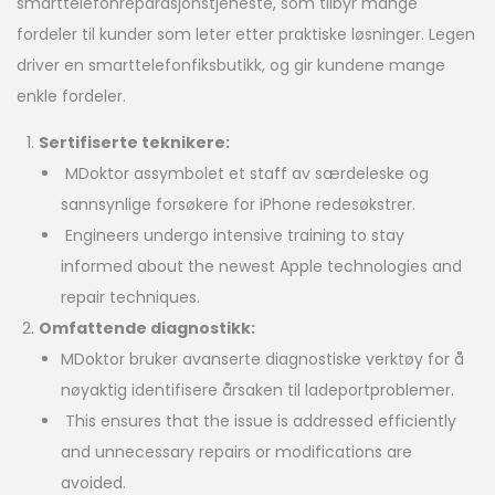
smarttelefonreparasjonstjeneste, som tilbyr mange
fordeler til kunder som leter etter praktiske løsninger. Legen
driver en smarttelefonfiksbutikk, og gir kundene mange
enkle fordeler.
Sertifiserte teknikere:
MDoktor assymbolet et staff av særdeleske og
sannsynlige forsøkere for iPhone redesøkstrer.
Engineers undergo intensive training to stay
informed about the newest Apple technologies and
repair techniques.
Omfattende diagnostikk:
MDoktor bruker avanserte diagnostiske verktøy for å
nøyaktig identifisere årsaken til ladeportproblemer.
This ensures that the issue is addressed efficiently
and unnecessary repairs or modifications are
avoided.