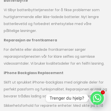
Batteribytte
Vi tilbyr batteribyttetjenester for å fikse problemer som
hurtigtømmende eller ikke-ladede batterier. Nyt lengre
batterilevetid og forbedret enhetsytelse med våre
pålitelige løsninger.
Reparasjon av frontkamera
For defekte eller skadede frontkameraer sørger
reparasjonstjenesten vår for klare selfies og sømløse
videosamtaler. Vi bruker kvalitetsdeler for en feilfri løsning.
iPhone Backglass Replacement
Skift ut sprukket iPhone-backglass med originale deler for
perfekt passform og funksjonalitet. Reparasjonen er rask og
1
bevarer trådløs lading samt telefonens estetikk og verdi.
Trenger du hjelp?
Sikkerhetsforhold for reparerte enheter: Med sikte på å få