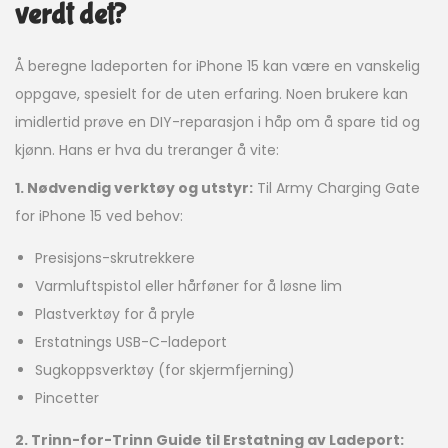
verdt det?
Å beregne ladeporten for iPhone 15 kan være en vanskelig
oppgave, spesielt for de uten erfaring. Noen brukere kan
imidlertid prøve en DIY-reparasjon i håp om å spare tid og
kjønn. Hans er hva du treranger å vite:
1. Nødvendig verktøy og utstyr:
Til Army Charging Gate
for iPhone 15 ved behov:
Presisjons-skrutrekkere
Varmluftspistol eller hårføner for å løsne lim
Plastverktøy for å pryle
Erstatnings USB-C-ladeport
Sugkoppsverktøy (for skjermfjerning)
Pincetter
2. Trinn-for-Trinn Guide til Erstatning av Ladeport: