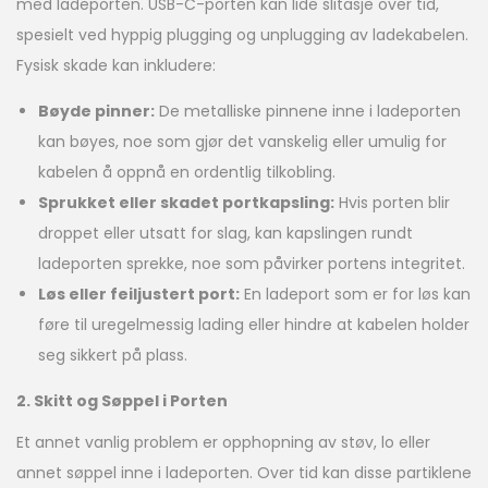
med ladeporten. USB-C-porten kan lide slitasje over tid,
spesielt ved hyppig plugging og unplugging av ladekabelen.
Fysisk skade kan inkludere:
Bøyde pinner:
De metalliske pinnene inne i ladeporten
kan bøyes, noe som gjør det vanskelig eller umulig for
kabelen å oppnå en ordentlig tilkobling.
Sprukket eller skadet portkapsling:
Hvis porten blir
droppet eller utsatt for slag, kan kapslingen rundt
ladeporten sprekke, noe som påvirker portens integritet.
Løs eller feiljustert port:
En ladeport som er for løs kan
føre til uregelmessig lading eller hindre at kabelen holder
seg sikkert på plass.
2. Skitt og Søppel i Porten
Et annet vanlig problem er opphopning av støv, lo eller
annet søppel inne i ladeporten. Over tid kan disse partiklene