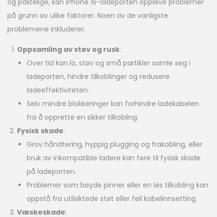
og pålitelige, kan iPhone 15-ladeporten oppleve problemer
på grunn av ulike faktorer. Noen av de vanligste
problemene inkluderer:
Oppsamling av støv og rusk
:
Over tid kan lo, støv og små partikler samle seg i
ladeporten, hindre tilkoblinger og redusere
ladeeffektiviteten.
Selv mindre blokkeringer kan forhindre ladekabelen
fra å opprette en sikker tilkobling.
Fysisk skade
:
Grov håndtering, hyppig plugging og frakobling, eller
bruk av inkompatible ladere kan føre til fysisk skade
på ladeporten.
Problemer som bøyde pinner eller en løs tilkobling kan
oppstå fra utilsiktede støt eller feil kabelinnsetting.
Væskeskade
: