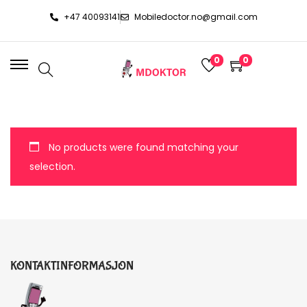
+47 40093141
Mobiledoctor.no@gmail.com
0
0
No products were found matching your
selection.
KONTAKTINFORMASJON