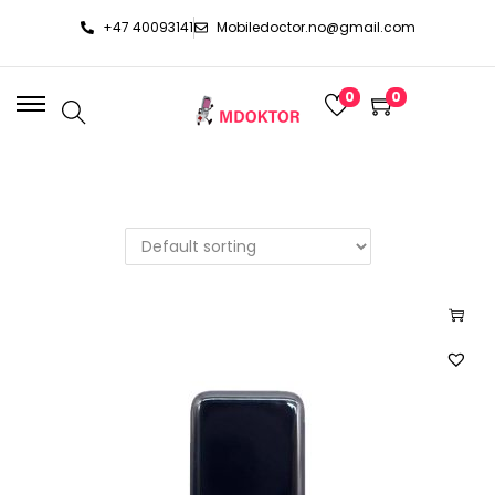
+47 40093141
Mobiledoctor.no@gmail.com
0
0