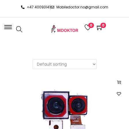
+47 40093141
Mobiledoctor.no@gmail.com
0
0