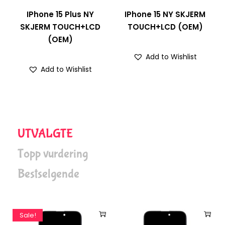
IPhone 15 NY SKJERM
Samsung Galaxy S24
CD
TOUCH+LCD (OEM)
Ultra NY SKJERM
TOUCH+LCD
Add to Wishlist
Add to Wishlist
UTVALGTE
Topp vurdering
Bestselgende
Sale!