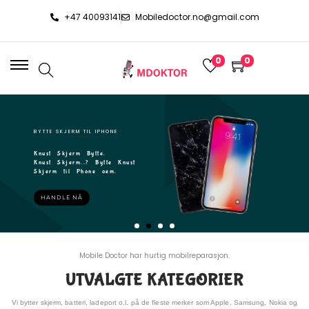
+47 40093141
Mobiledoctor.no@gmail.com
0
0
BYTTE SKJERM TIL IPHONE
Knust Skjerm Bytte.
Knust Skjerm..? Bytte Knust
Skjerm til Phone oem.
HANDLE NÅ
Mobile Doctor har hurtig mobilreparasjon.
UTVALGTE KATEGORIER
Vi bytter skjerm, batteri, ladeport o.l. på de fleste merker som Apple, Samsung, Nokia og