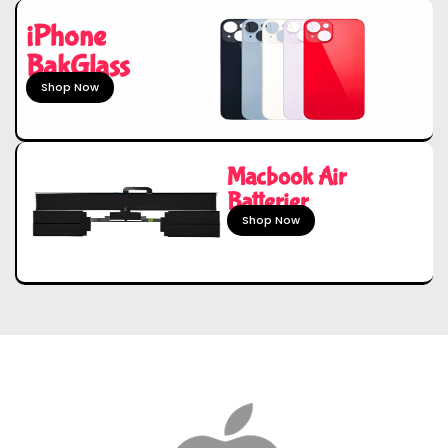
iPhone
BakGlass
Shop Now
Macbook Air
Batterier
Shop Now