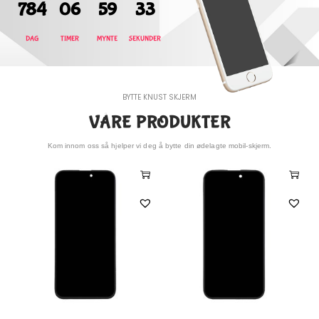
784
06
59
34
DAG
TIMER
MYNTE
SEKUNDER
BYTTE KNUST SKJERM
VÅRE PRODUKTER
Kom innom oss så hjelper vi deg å bytte din ødelagte mobil-skjerm.