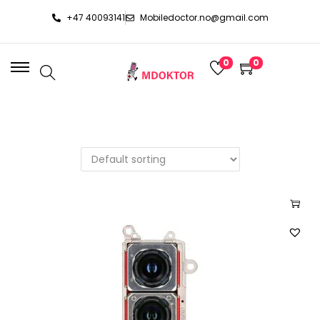
+47 40093141
Mobiledoctor.no@gmail.com
0
0