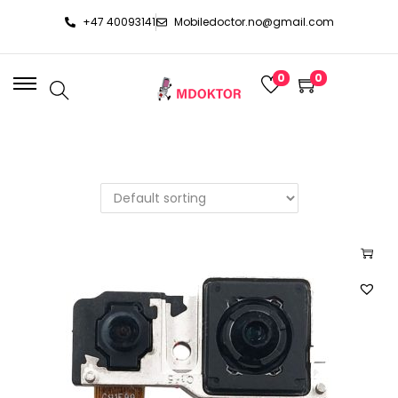
+47 40093141
Mobiledoctor.no@gmail.com
0
0