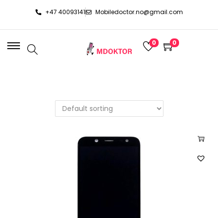
+47 40093141
Mobiledoctor.no@gmail.com
0
0