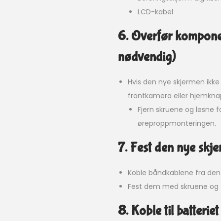
LCD-kabel
6. Overfør komponen
nødvendig)
Hvis den nye skjermen ikk
frontkamera eller hjemknap
Fjern skruene og løsne
øreproppmonteringen.
7. Fest den nye skj
Koble båndkablene fra den 
Fest dem med skruene og fe
8. Koble til batteriet