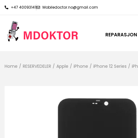
+47 40093141
Mobiledoctor.no@gmail.com
REPARASJON
Home
/
RESERVEDELER
/
Apple
/
iPhone
/
iPhone 12 Series
/
iP