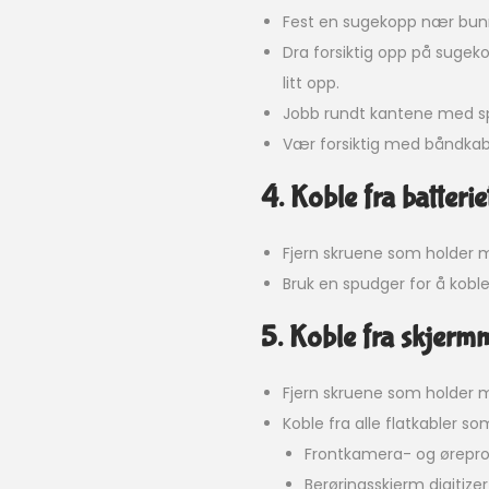
Fest en sugekopp nær bun
Dra forsiktig opp på sugeko
litt opp.
Jobb rundt kantene med spu
Vær forsiktig med båndkabl
4. Koble fra batterie
Fjern skruene som holder 
Bruk en spudger for å koble
5. Koble fra skjerm
Fjern skruene som holder m
Koble fra alle flatkabler 
Frontkamera- og ørepro
Berøringsskjerm digitize