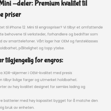
ini -deler: Premium kvalitet til
e priser
tet til iPhone 12 Mini til engrospriser? Vi tilbyr et omfattende
e behovene til verksteder, forhandlere og bedrifter som
ld av smarttelefoner. Vårt lager har OEM og førsteklasses
oldbarhet, pålitelighet og topp ytelse.
 tilgjengelig for engros:
a XDR-skjermer i OEM-kvalitet med presis
m tilbyr livlige farger og utmerket holdbarhet.
rter av høy kvalitet designet for sømløs lading og
e batterier med høy kapasitet bygget for å matche den
arig bruk av enheten.