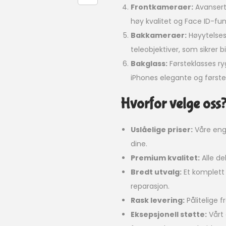
Frontkameraer:
Avansert
høy kvalitet og Face ID-fun
Bakkameraer:
Høyytelses 
teleobjektiver, som sikrer bi
Bakglass:
Førsteklasses ryg
iPhones elegante og første
Hvorfor velge oss
Uslåelige priser:
Våre eng
dine.
Premium kvalitet:
Alle de
Bredt utvalg:
Et komplett 
reparasjon.
Rask levering:
Pålitelige f
Eksepsjonell støtte:
Vårt 