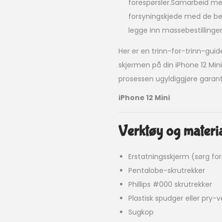
forespørsler.Samarbeid med
forsyningskjede med de be
legge inn massebestillingen
Her er en trinn-for-trinn-guid
skjermen på din iPhone 12 Mini
prosessen ugyldiggjøre garantie
iPhone 12 Mini
Verktøy og materia
Erstatningsskjerm (sørg fo
Pentalobe-skrutrekker
Phillips #000 skrutrekker
Plastisk spudger eller pry-
Sugkop