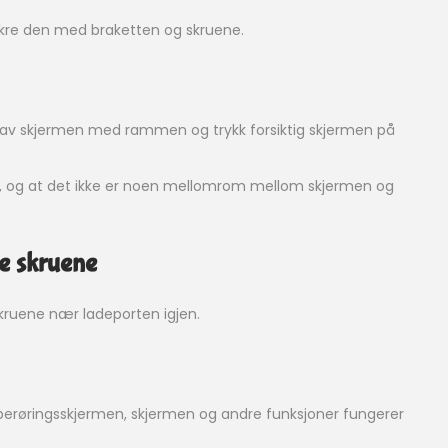
ikre den med braketten og skruene.
 av skjermen med rammen og trykk forsiktig skjermen på
ikre, og at det ikke er noen mellomrom mellom skjermen og
te skruene
kruene nær ladeporten igjen.
berøringsskjermen, skjermen og andre funksjoner fungerer