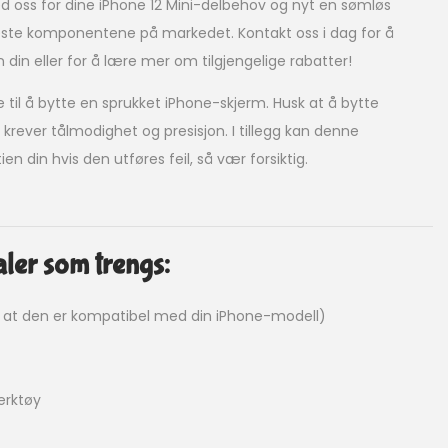
 oss ​​for dine iPhone 12 Mini-delbehov og nyt en sømløs
ste komponentene på markedet. Kontakt oss i dag for å
 din eller for å lære mer om tilgjengelige rabatter!
e til å bytte en sprukket iPhone-skjerm. Husk at å bytte
 krever tålmodighet og presisjon. I tillegg kan denne
n din hvis den utføres feil, så vær forsiktig.
ler som trengs:
r at den er kompatibel med din iPhone-modell)
verktøy