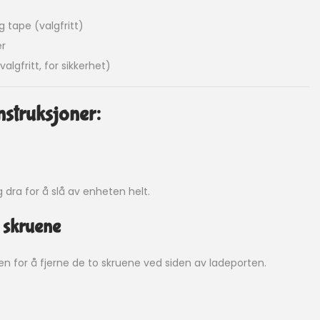
g tape (valgfritt)
er
lgfritt, for sikkerhet)
nstruksjoner:
dra for å slå av enheten helt.
e skruene
n for å fjerne de to skruene ved siden av ladeporten.