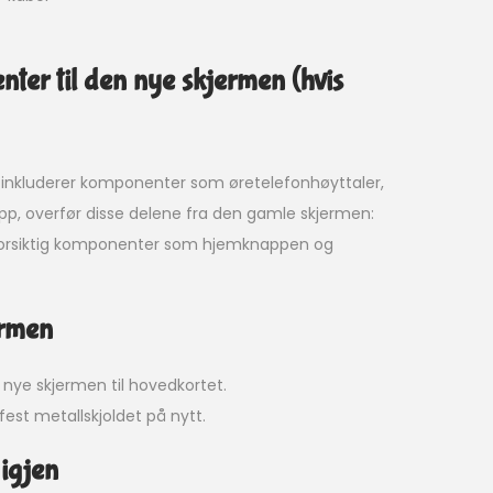
ter til den nye skjermen (hvis
e inkluderer komponenter som øretelefonhøyttaler,
p, overfør disse delene fra den gamle skjermen:
 forsiktig komponenter som hjemknappen og
ermen
nye skjermen til hovedkortet.
st metallskjoldet på nytt.
 igjen