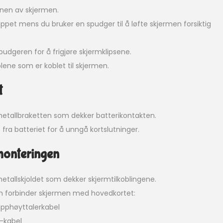
nen av skjermen.
ppet mens du bruker en spudger til å løfte skjermen forsiktig
dgeren for å frigjøre skjermklipsene.
ene som er koblet til skjermen.
t
metallbraketten som dekker batterikontakten.
 fra batteriet for å unngå kortslutninger.
monteringen
etallskjoldet som dekker skjermtilkoblingene.
som forbinder skjermen med hovedkortet:
pphøyttalerkabel
r-kabel