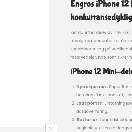
Engros iPhone 12 M
konkurransedyktig
Ser du etter deler av høy kvali
utvalg komponenter for å møt
spesialiserer seg på vedlikeho
reservedeler, noe som sikrer h
iPhone 12 Mini-deler
Nye skjermer:
Super Retin
berøringsfunksjonalitet, so
Ladeporter:
Erstatningspo
dataoverføring.
Batterier:
Langtidsholdbar
originale ytelsen for langv