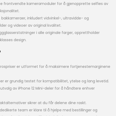
e frontvendte kameramoduler for å gjenopprette selfies av
ksjonalitet.
bakkameraer, inkludert vidvinkel-, ultravidde- og
lder og videoer av original kvalitet.
gglasserstatninger i alle originale farger, opprettholder
klasses design.
?
rospriser er utformet for å maksimere fortjenestemarginene
ler er grundig testet for kompatibilitet, ytelse og lang levetid.
utvalg av iPhone 12 Mini-deler for å håndtere enhver
raktalternativer sikrer at du får delene dine raskt.
dedikerte team er klare til å hjelpe med bestillinger og