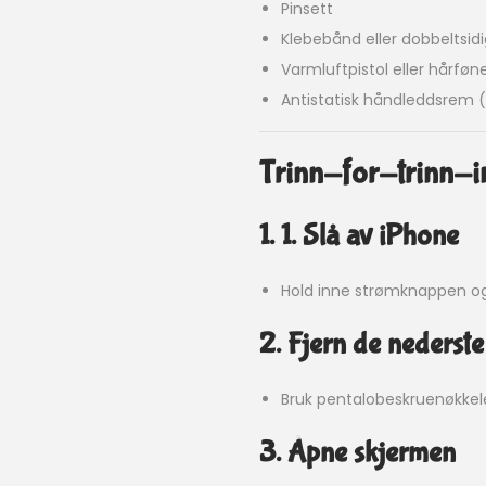
Pinsett
Klebebånd eller dobbeltsidi
Varmluftpistol eller hårføn
Antistatisk håndleddsrem (va
Trinn-for-trinn-i
1. 1. Slå av iPhone
Hold inne strømknappen og 
2. Fjern de nederst
Bruk pentalobeskruenøkkele
3. Åpne skjermen