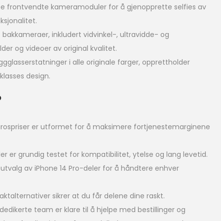
e frontvendte kameramoduler for å gjenopprette selfies av
ksjonalitet.
bakkameraer, inkludert vidvinkel-, ultravidde- og
lder og videoer av original kvalitet.
gglasserstatninger i alle originale farger, opprettholder
klasses design.
?
rospriser er utformet for å maksimere fortjenestemarginene
ler er grundig testet for kompatibilitet, ytelse og lang levetid.
utvalg av iPhone 14 Pro-deler for å håndtere enhver
raktalternativer sikrer at du får delene dine raskt.
dedikerte team er klare til å hjelpe med bestillinger og