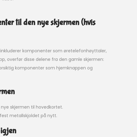
ter til den nye skjermen (hvis
e inkluderer komponenter som øretelefonhøyttaler,
p, overfør disse delene fra den gamle skjermen:
 forsiktig komponenter som hjemknappen og
ermen
nye skjermen til hovedkortet.
st metallskjoldet på nytt.
 igjen