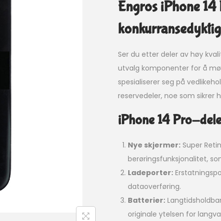
Engros iPhone 14 P
konkurransedyktig
Ser du etter deler av høy kvali
utvalg komponenter for å møt
spesialiserer seg på vedlikeho
reservedeler, noe som sikrer h
iPhone 14 Pro-deler 
Nye skjermer:
Super Retin
berøringsfunksjonalitet, so
Ladeporter:
Erstatningspo
dataoverføring.
Batterier:
Langtidsholdbar
originale ytelsen for langv