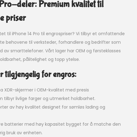
ro-deler: Premium kvalitet til
e priser
tet til iPhone 14 Pro til engrospriser? Vi tilbyr et omfattende
e behovene til verksteder, forhandlere og bedrifter som
ld av smarttelefoner. Vårt lager har OEM og førsteklasses
oldbarhet, pålitelighet og topp ytelse.
tilgjengelig for engros:
a XDR-skjermer i OEM-kvalitet med presis
m tilbyr livlige farger og utmerket holdbarhet.
rter av høy kvalitet designet for sømløs lading og
e batterier med høy kapasitet bygget for å matche den
arig bruk av enheten.