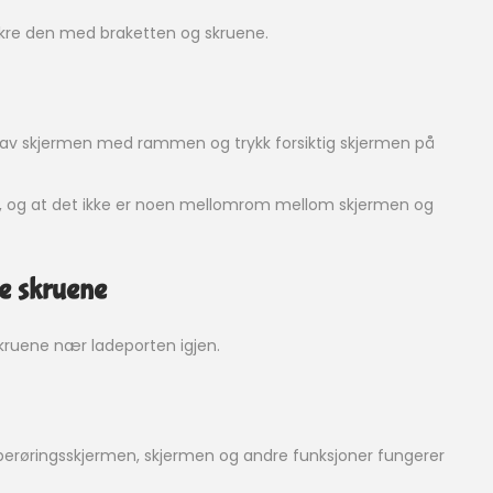
ikre den med braketten og skruene.
 av skjermen med rammen og trykk forsiktig skjermen på
ikre, og at det ikke er noen mellomrom mellom skjermen og
te skruene
kruene nær ladeporten igjen.
berøringsskjermen, skjermen og andre funksjoner fungerer