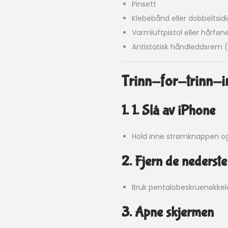
Pinsett
Klebebånd eller dobbeltsidi
Varmluftpistol eller hårføn
Antistatisk håndleddsrem (va
Trinn-for-trinn-i
1. 1. Slå av iPhone
Hold inne strømknappen og 
2. Fjern de nederst
Bruk pentalobeskruenøkkele
3. Åpne skjermen