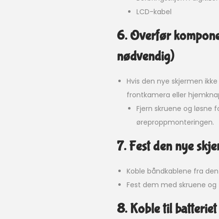
LCD-kabel
6. Overfør komponen
nødvendig)
Hvis den nye skjermen ikk
frontkamera eller hjemknap
Fjern skruene og løsne
øreproppmonteringen.
7. Fest den nye skj
Koble båndkablene fra den 
Fest dem med skruene og fe
8. Koble til batteriet