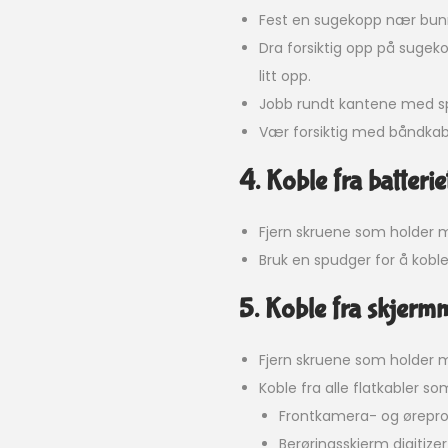
Fest en sugekopp nær bun
Dra forsiktig opp på sugeko
litt opp.
Jobb rundt kantene med spu
Vær forsiktig med båndkabl
4. Koble fra batterie
Fjern skruene som holder 
Bruk en spudger for å koble
5. Koble fra skjerm
Fjern skruene som holder m
Koble fra alle flatkabler 
Frontkamera- og ørepro
Berøringsskjerm digitize