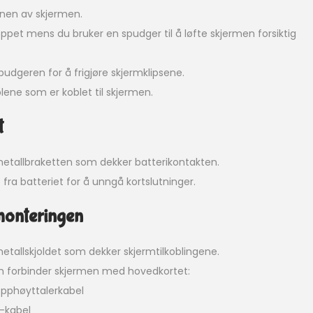
nen av skjermen.
ppet mens du bruker en spudger til å løfte skjermen forsiktig
dgeren for å frigjøre skjermklipsene.
ene som er koblet til skjermen.
t
metallbraketten som dekker batterikontakten.
 fra batteriet for å unngå kortslutninger.
monteringen
etallskjoldet som dekker skjermtilkoblingene.
som forbinder skjermen med hovedkortet:
pphøyttalerkabel
r-kabel