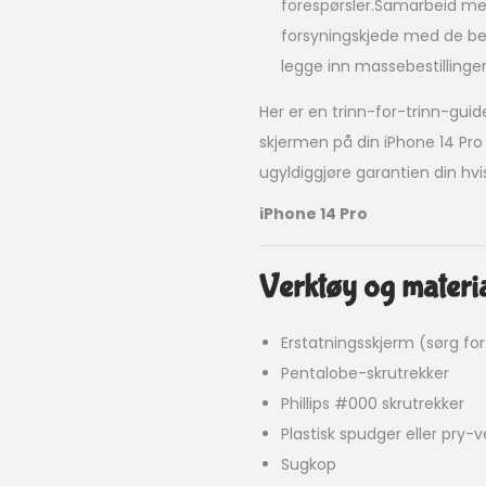
forespørsler.Samarbeid med
forsyningskjede med de be
legge inn massebestillingen
Her er en trinn-for-trinn-guid
skjermen på din iPhone 14 Pro 
ugyldiggjøre garantien din hvis
iPhone 14 Pro
Verktøy og materia
Erstatningsskjerm (sørg fo
Pentalobe-skrutrekker
Phillips #000 skrutrekker
Plastisk spudger eller pry-
Sugkop