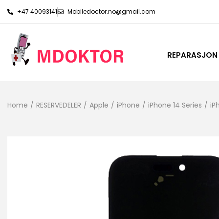
+47 40093141
Mobiledoctor.no@gmail.com
REPARASJON
Home
/
RESERVEDELER
/
Apple
/
iPhone
/
iPhone 14 Series
/
iP