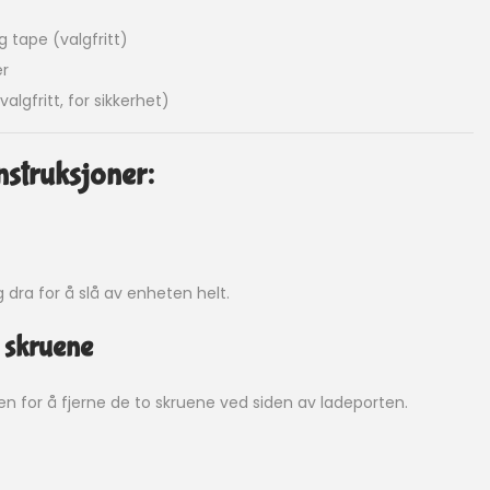
g tape (valgfritt)
er
lgfritt, for sikkerhet)
nstruksjoner:
dra for å slå av enheten helt.
e skruene
n for å fjerne de to skruene ved siden av ladeporten.