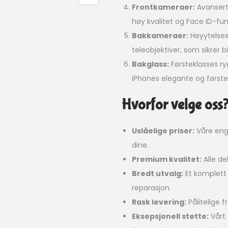
Frontkameraer:
Avansert
høy kvalitet og Face ID-fun
Bakkameraer:
Høyytelses 
teleobjektiver, som sikrer bi
Bakglass:
Førsteklasses ryg
iPhones elegante og første
Hvorfor velge oss
Uslåelige priser:
Våre eng
dine.
Premium kvalitet:
Alle de
Bredt utvalg:
Et komplett 
reparasjon.
Rask levering:
Pålitelige f
Eksepsjonell støtte:
Vårt 