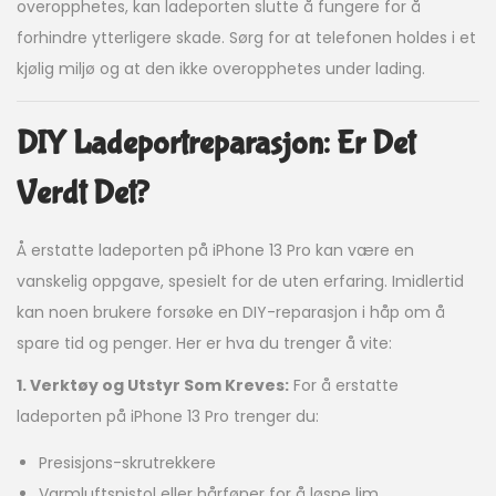
overopphetes, kan ladeporten slutte å fungere for å
forhindre ytterligere skade. Sørg for at telefonen holdes i et
kjølig miljø og at den ikke overopphetes under lading.
DIY Ladeportreparasjon: Er Det
Verdt Det?
Å erstatte ladeporten på iPhone 13 Pro kan være en
vanskelig oppgave, spesielt for de uten erfaring. Imidlertid
kan noen brukere forsøke en DIY-reparasjon i håp om å
spare tid og penger. Her er hva du trenger å vite:
1. Verktøy og Utstyr Som Kreves:
For å erstatte
ladeporten på iPhone 13 Pro trenger du:
Presisjons-skrutrekkere
Varmluftspistol eller hårføner for å løsne lim