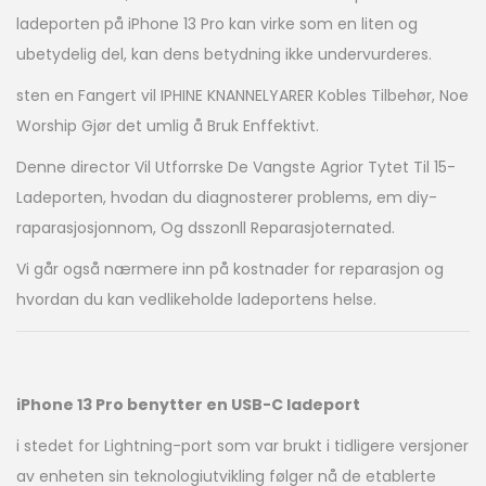
ladeporten på iPhone 13 Pro kan virke som en liten og
ubetydelig del, kan dens betydning ikke undervurderes.
sten en Fangert vil IPHINE KNANNELYARER Kobles Tilbehør, Noe
Worship Gjør det umlig å Bruk Enffektivt.
Denne director Vil Utforrske De Vangste Agrior Tytet Til 15-
Ladeporten, hvodan du diagnosterer problems, em diy-
raparasjosjonnom, Og dsszonll Reparasjoternated.
Vi går også nærmere inn på kostnader for reparasjon og
hvordan du kan vedlikeholde ladeportens helse.
iPhone 13 Pro benytter en USB-C ladeport
i stedet for Lightning-port som var brukt i tidligere versjoner
av enheten sin teknologiutvikling følger nå de etablerte