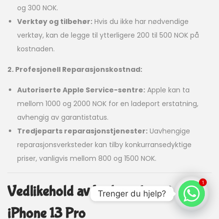
og 300 NOK.
Verktøy og tilbehør:
Hvis du ikke har nødvendige
verktøy, kan de legge til ytterligere 200 til 500 NOK på
kostnaden.
2. Profesjonell Reparasjonskostnad:
Autoriserte Apple Service-sentre:
Apple kan ta
mellom 1000 og 2000 NOK for en ladeport erstatning,
avhengig av garantistatus.
Tredjeparts reparasjonstjenester:
Uavhengige
reparasjonsverksteder kan tilby konkurransedyktige
priser, vanligvis mellom 800 og 1500 NOK.
1
Vedlikehold av Ladeporten på
Trenger du hjelp?
iPhone 13 Pro