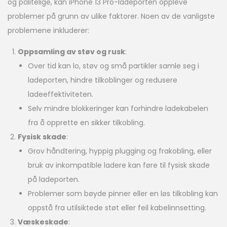
og pålitelige, kan iPhone 13 Pro-ladeporten oppleve
problemer på grunn av ulike faktorer. Noen av de vanligste
problemene inkluderer:
Oppsamling av støv og rusk
:
Over tid kan lo, støv og små partikler samle seg i
ladeporten, hindre tilkoblinger og redusere
ladeeffektiviteten.
Selv mindre blokkeringer kan forhindre ladekabelen
fra å opprette en sikker tilkobling.
Fysisk skade
:
Grov håndtering, hyppig plugging og frakobling, eller
bruk av inkompatible ladere kan føre til fysisk skade
på ladeporten.
Problemer som bøyde pinner eller en løs tilkobling kan
oppstå fra utilsiktede støt eller feil kabelinnsetting.
Væskeskade
: