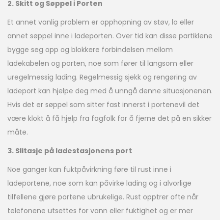
2. Skitt og Søppel i Porten
Et annet vanlig problem er opphopning av støv, lo eller
annet søppel inne i ladeporten. Over tid kan disse partiklene
bygge seg opp og blokkere forbindelsen mellom
ladekabelen og porten, noe som fører til langsom eller
uregelmessig lading. Regelmessig sjekk og rengøring av
ladeport kan hjelpe deg med å unngå denne situasjonenen.
Hvis det er søppel som sitter fast innerst i portenevil det
være klokt å få hjelp fra fagfolk for å fjerne det på en sikker
måte.
3. Slitasje på ladestasjonens port
Noe ganger kan fuktpåvirkning føre til rust inne i
ladeportene, noe som kan påvirke lading og i alvorlige
tilfellene gjøre portene ubrukelige. Rust opptrer ofte når
telefonene utsettes for vann eller fuktighet og er mer