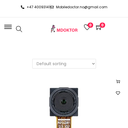
+47 40093141
Mobiledoctor.no@gmail.com
0
0